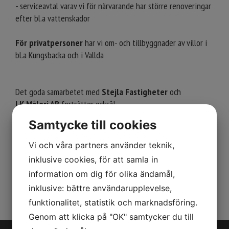
- serviceavtal varav vi för närvarande har större renoveringar
efter bl.a vattenskador
För privatpersoner
har vi om- och tillbyggnader av villor i
bl.a Kungsbacka och i Vallda
Det goda samarbetet med
Stejla Fastigheter
och
LK
Måleri AB
fortsätter också!
Samtycke till cookies
Vi och våra partners använder teknik,
inklusive cookies, för att samla in
information om dig för olika ändamål,
inklusive: bättre användarupplevelse,
funktionalitet, statistik och marknadsföring.
Genom att klicka på "OK" samtycker du till