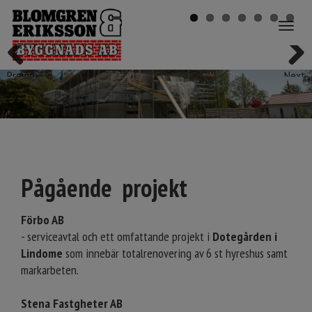
Toggle
navigat
Previous
Next
Pågående projekt
Förbo AB
- serviceavtal och ett omfattande projekt i
Dotegården i
Lindome
som innebär totalrenovering av 6 st hyreshus samt
markarbeten.
Stena Fastgheter AB