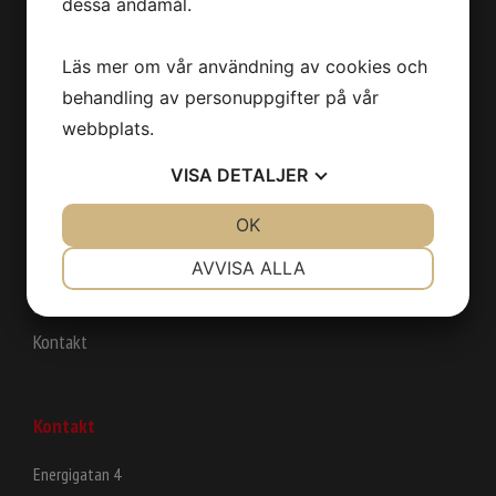
dessa ändamål.
Läs mer om vår användning av cookies och
Meny
behandling av personuppgifter på vår
Start
webbplats.
Vi erbjuder
VISA
DETALJER
Kunder
JA
NEJ
OK
JA
NEJ
Projekt
NÖDVÄNDIG
INSTÄLLNINGAR
AVVISA ALLA
Om företaget
Bilder
JA
NEJ
JA
NEJ
MARKNADSFÖRING
STATISTIK
Kontakt
Kontakt
Energigatan 4